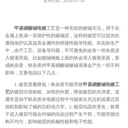
发布日期：2024-07-10
甲基磺酸锡电镀
工艺是一种无铅的镀锡方法，用于在
金属上形成一层保护性的镀锡层，这样的镀层可以提供抗
腐蚀保护以及提高金属件的焊接性能等性能。在实际生产
中，由于工艺、设备等问题，不可避免的会有一些杂质进
入镀液里面。比如镀锡钢板上面的铁会溶入镀液里面，形
成铁杂质，铁杂质对甲基磺酸锡镀锡溶液会产生一些不利
影响，主要包括以下几点：
1. 镀层质量降低：铁杂质可能导致
甲基磺酸锡电镀工
艺
的镀层出现粗糙、灰暗的外观，降低镀层的光泽度。这
通常是由于铁杂质在电镀过程中与锡发生共沉积或通过其
他机制影响了锡的沉积动力学。2. 镀层结晶性变化：铁离
子进入镀层可能会对锡的结晶过程产生干扰，可能导致结
构不均匀，影响镀层的机械性能和电子性能。