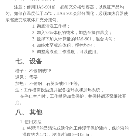
注意：使用
HAS-901
前，必须充分摇动容器，以保证产品均
匀。如储存温度低于
25
℃，
HAS-901
会部分固化，必须加热容器使
浓缩液变成液体并充分摇匀。
1.
彻底清洗工作槽；
2.
加入
75%
体积的纯水，加热至操作温度；
3.
搅拌下加入计算量的
HAS-901
，混合均匀；
4.
加纯水至标准体积，搅拌均匀；
5.
调整溶液至工作温度，可以使用。
七、
设备
槽子：
不锈钢或
PP
通风：
需要
加热：
不锈钢、石英管或
PTFE
等。
注：工作槽需设溢流并配备循环泵和加热系统，
在停止生产时，工作槽需加盖保护，并保持循环泵继续开
启。
八、
其他
1.
使用方法
a,
将湿润的己清洗或活化的工件浸于保护液内，保护液的
温度约为
42
℃，浸渍时间
0.5~3.0min
；