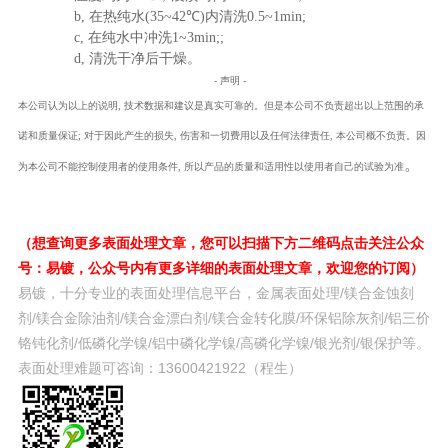
b,
在热纯水
(35~42
℃
)
内清洗
0.5~1min;
c,
在纯水中冲洗
1~3min;;
d,
清洗干净后干燥。
- 声明 -
本公司认为以上的说明
, 技术数据和建议是真实可靠的。但是本公司不负责超出以上范围的承
诺和质量保证; 对于因此产生的损失, 伤害和一切费用以及任何法律责任, 本公司概不负责。因
。
为本公司不能控制使用者的使用条件, 所以产品的质量和适用性以使用者自己的试验为准
（想查询更多表面处理文章，您可以扫描下方二维码点击关注公众
号：易镀，公众号内有更多详细的表面处理文章，欢迎您的订阅）
易镀，十分专业的表面处理信息平台，金属表面处理/镁合金蚀刻
剂/镁合金除油剂/镁合金漂白剂/镁合金转化膜/环保铝除灰剂/铝三价
铬钝化剂/低磷化学镍/铝中磷化学镍/高磷化学镍/银光剂/银保护等。
表面处理难题可咨询：13600421922（程生）