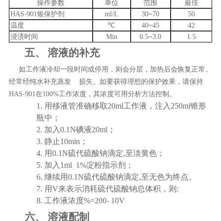
操作参数
单位
范围
最佳
HAS-901
银保护剂
ml/L
30
~
70
50
温度
℃
40~45
42
浸渍时间
Min
0.5~3.0
1.5
五、
溶液的补充
如工作液冷却一段时间或停用，则会分层，加热后会恢复正常。
经常经纯水补充蒸发
损失。如要获得理想的保护效果，请保持
HAS-901
在
100%
工作浓度，其浓度可用分析方法控制。
1.
用移液管准确移取
20ml工作液，注入250ml锥形
瓶中；
2.
加入
0.1N碘液20ml；
3.
静止
10min；
4.
用
0.1N硫代硫酸钠滴定,至淡黄色；
5.
加入
1ml 1%淀粉指示剂；
6.
继续用
0.1N硫代硫酸钠滴定,至无色为终点。
7.
用
V来表示消耗硫代硫酸钠总体积，则:
8.
工作液浓度
%=200- 10V
六、
溶液配制