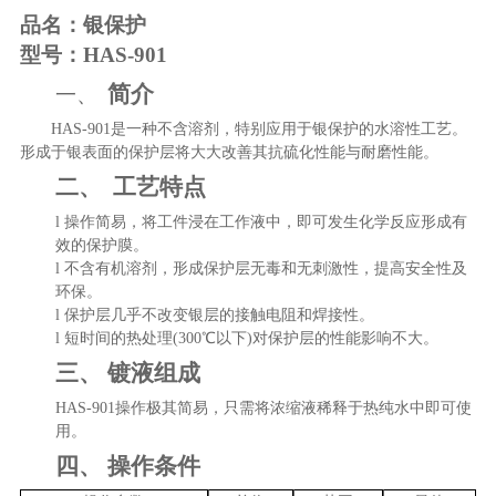
品名：银保护
型号：
HAS-901
简介
一、
HAS-901
是一种不含溶剂，特别应用于银保护的水溶性工艺。
形成于银表面的保护层将大大改善其抗硫化性能与耐磨性能。
二、
工艺特点
l
操作简易，将工件浸在工作液中，即可发生化学反应形成有
效的保护膜。
l
不含有机溶剂，形成保护层无毒和无刺激性，提高安全性及
环保。
l
保护层几乎不改变银层的接触电阻和焊接性。
l
短时间的热处理
(300
℃以下
)
对保护层的性能影响不大。
三、
镀液组成
HAS-901
操作极其简易，只需将浓缩液稀释于热纯水中即可使
用。
四、
操作条件