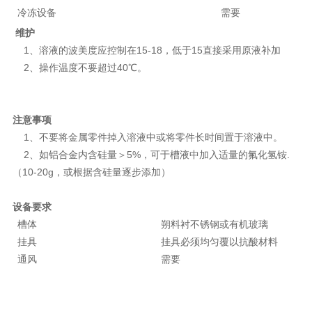
冷冻设备
需要
维护
1、溶液的波美度应控制在15-18，低于15直接采用原液补加
2、操作温度不要超过40℃。
注意事项
1、不要将金属零件掉入溶液中或将零件长时间置于溶液中。
2、如铝合金内含硅量＞5%，可于槽液中加入适量的氟化氢铵.
（10-20g，或根据含硅量逐步添加）
设备要求
槽体
朔料衬不锈钢或有机玻璃
挂具
挂具必须均匀覆以抗酸材料
通风
需要