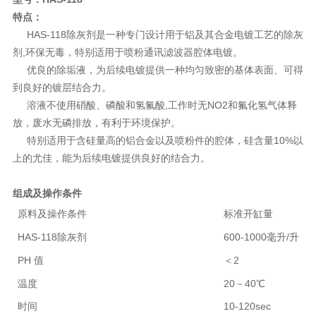
特点：
HAS-118除灰剂是一种专门设计用于铝及其合金电镀工艺的除灰
剂,环保无毒，特别适用于喷粉通讯滤波器腔体电镀。
优良的除垢液，为后续电镀提供一种均匀致密的基体表面、可得
到良好的镀层结合力。
溶液不使用硝酸、磷酸和氢氟酸,工作时无NO2和氟化氢气体释
放，废水无磷排放，有利于环境保护。
特别适用于含硅量高的铝合金以及喷粉件的腔体，硅含量10%以
上的尤佳，能为后续电镀提供良好的结合力。
组成及操作条件
原料及操作条件
标准开缸量
HAS-118除灰剂
600-1000毫升/升
PH 值
＜2
温度
20－40℃
时间
10-120sec